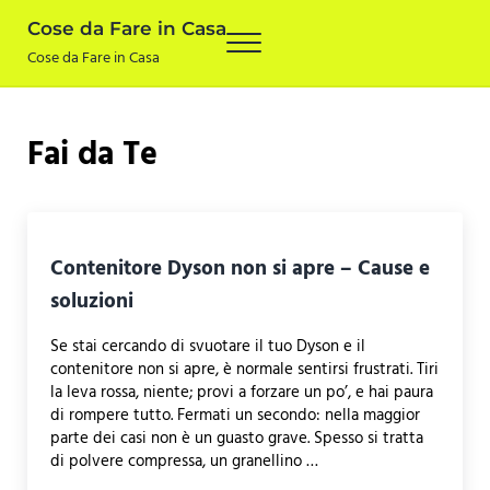
Skip to main content
Skip to after header navigation
Skip to site footer
Cose da Fare in Casa
Menu
Cose da Fare in Casa
Fai da Te
Contenitore Dyson non si apre – Cause e
soluzioni
Se stai cercando di svuotare il tuo Dyson e il
contenitore non si apre, è normale sentirsi frustrati. Tiri
la leva rossa, niente; provi a forzare un po’, e hai paura
di rompere tutto. Fermati un secondo: nella maggior
parte dei casi non è un guasto grave. Spesso si tratta
di polvere compressa, un granellino …