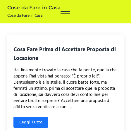
Skip to main content
Skip to after header navigation
Skip to site footer
Cose da Fare in Casa
Menu
Cose da Fare in Casa
Cosa Fare Prima di Accettare Proposta di
Locazione
Hai finalmente trovato la casa che fa per te, quella che
appena l’hai vista hai pensato: “È proprio lei!”.
L’entusiasmo è alle stelle, il cuore batte forte, ma
fermati un attimo: prima di accettare quella proposta
di locazione, sai davvero cosa devi controllare per
evitare brutte sorprese? Accettare una proposta di
affitto senza verificare alcuni …
Leggi Tutto
Cosa Fare Prima di Accettare Proposta di Locazion