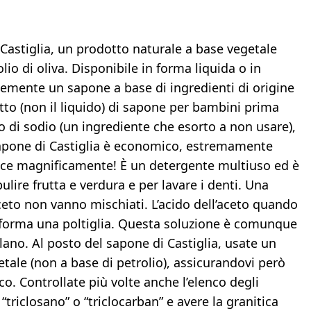
 Castiglia, un prodotto naturale a base vegetale
lio di oliva. Disponibile in forma liquida o in
icemente un sapone a base di ingredienti di origine
tto (non il liquido) di sapone per bambini prima
o di sodio (un ingrediente che esorto a non usare),
sapone di Castiglia è economico, estremamente
isce magnificamente! È un detergente multiuso ed è
lire frutta e verdura e per lavare i denti. Una
aceto non vanno mischiati. L’acido dell’aceto quando
 forma una poltiglia. Questa soluzione è comunque
olano. Al posto del sapone di Castiglia, usate un
etale (non a base di petrolio), assicurandovi però
o. Controllate più volte anche l’elenco degli
 “triclosano” o “triclocarban” e avere la granitica