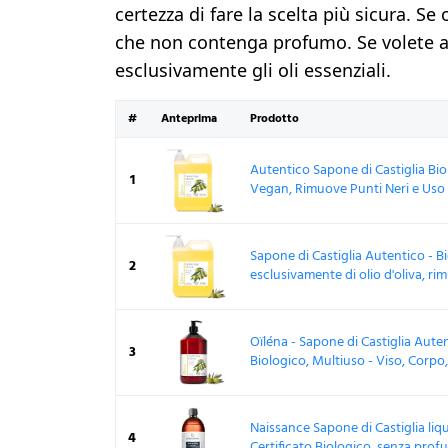
certezza di fare la scelta più sicura. Se
che non contenga profumo. Se volete 
esclusivamente gli oli essenziali.
#
Anteprima
Prodotto
Autentico Sapone di Castiglia Bi
1
Vegan, Rimuove Punti Neri e Uso M
Sapone di Castiglia Autentico - B
2
esclusivamente di olio d'oliva, rimu
Oïléna - Sapone di Castiglia Aute
3
Biologico, Multiuso - Viso, Corpo, C
Naissance Sapone di Castiglia liqu
4
Certificato Biologico, senza profum