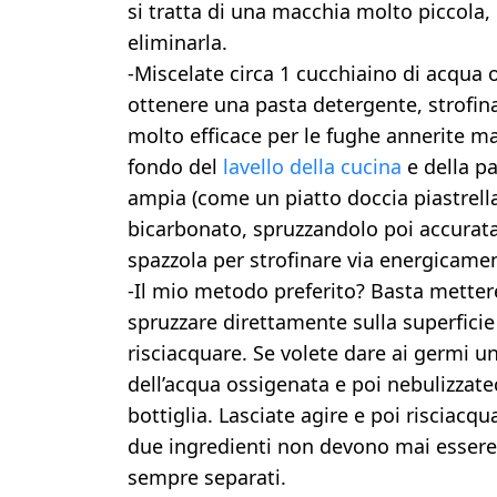
si tratta di una macchia molto piccola
eliminarla.
-Miscelate circa 1 cucchiaino di acqua 
ottenere una pasta detergente, strofinat
molto efficace per le fughe annerite ma 
fondo del
lavello della cucina
e della pa
ampia (come un piatto doccia piastrella
bicarbonato, spruzzandolo poi accurat
spazzola per strofinare via energicame
-Il mio metodo preferito? Basta metter
spruzzare direttamente sulla superficie 
risciacquare. Se volete dare ai germi u
dell’acqua ossigenata e poi nebulizzatec
bottiglia. Lasciate agire e poi risciac
due ingredienti non devono mai essere 
sempre separati.