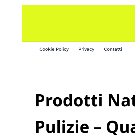
Skip to main content
Skip to after header navigation
Skip to site footer
Cookie Policy
Privacy
Contatti
Prodotti Nat
Pulizie – Qu