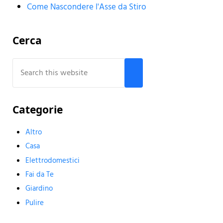
Come Nascondere l'Asse da Stiro
Sidebar
Cerca
Search this website
Submit search
Categorie
Altro
Casa
Elettrodomestici
Fai da Te
Giardino
Pulire