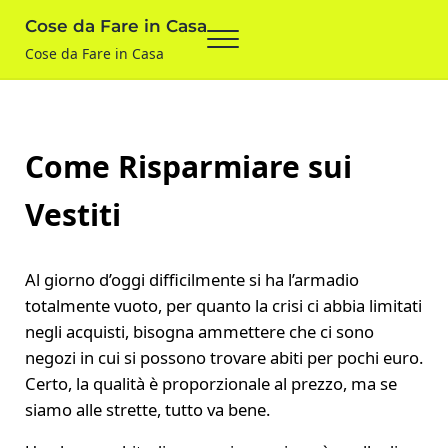
Skip to main content
Skip to after header navigation
Skip to site footer
Cose da Fare in Casa
Menu
Cose da Fare in Casa
Come Risparmiare sui
Vestiti
Al giorno d’oggi difficilmente si ha l’armadio
totalmente vuoto, per quanto la crisi ci abbia limitati
negli acquisti, bisogna ammettere che ci sono
negozi in cui si possono trovare abiti per pochi euro.
Certo, la qualità è proporzionale al prezzo, ma se
siamo alle strette, tutto va bene.