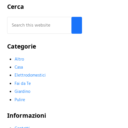
Sidebar
Cerca
Search this website
Submit search
Categorie
Altro
Casa
Elettrodomestici
Fai da Te
Giardino
Pulire
Informazioni