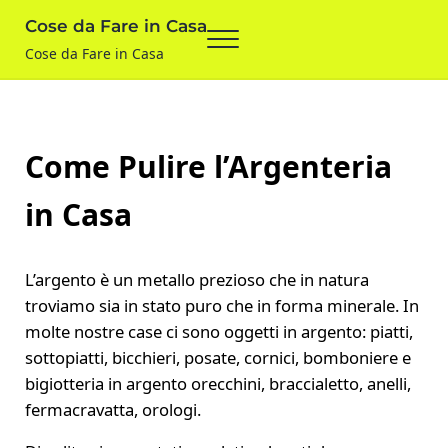
Skip to main content
Skip to after header navigation
Skip to site footer
Cose da Fare in Casa
Menu
Cose da Fare in Casa
Come Pulire l’Argenteria
in Casa
L’argento è un metallo prezioso che in natura
troviamo sia in stato puro che in forma minerale. In
molte nostre case ci sono oggetti in argento: piatti,
sottopiatti, bicchieri, posate, cornici, bomboniere e
bigiotteria in argento orecchini, braccialetto, anelli,
fermacravatta, orologi.