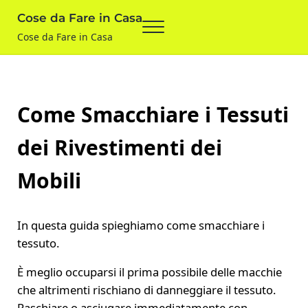
Skip to main content
Skip to after header navigation
Skip to site footer
Cose da Fare in Casa
Menu
Cose da Fare in Casa
Come Smacchiare i Tessuti
dei Rivestimenti dei
Mobili
In questa guida spieghiamo come smacchiare i
tessuto.
È meglio occuparsi il prima possibile delle macchie
che altrimenti rischiano di danneggiare il tessuto.
Raschiare o asciugare immediatamente con