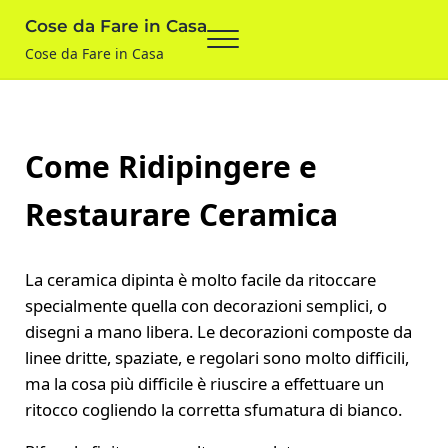
Skip to main content
Skip to after header navigation
Skip to site footer
Cose da Fare in Casa
Menu
Cose da Fare in Casa
Come Ridipingere e
Restaurare Ceramica
La ceramica dipinta è molto facile da ritoccare
specialmente quella con decorazioni semplici, o
disegni a mano libera. Le decorazioni composte da
linee dritte, spaziate, e regolari sono molto difficili,
ma la cosa più difficile è riuscire a effettuare un
ritocco cogliendo la corretta sfumatura di bianco.