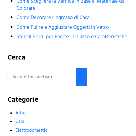
Come Scegliere la Vernice in Base al Materiale da
Colorare
Come Decorare l'Ingresso di Casa
Come Pulire e Aggiustare Oggetti in Vetro
Stencil Bordi per Parete - Utilizzo e Caratteristiche
Sidebar
Cerca
Search this website
Submit search
Categorie
Altro
Casa
Elettrodomestici